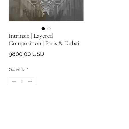
Intrinsic | Layered
Composition | Paris & Dubai
Prezzo
9800,00 USD
Quantità
*
Aggiungi al carrello
Intrinsic
Layered Composition
41 × 72