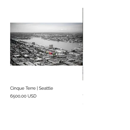
Cinque Terre | Seattle
Right on Cue | London 
Garden
Prezzo
6500,00 USD
Prezzo
2900,00 USD